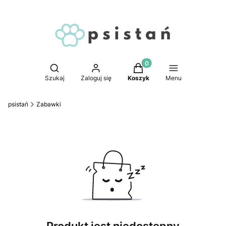
Produkty w koszyku: 0. 
Otwórz wyszukiwarkę
Szukaj
Zaloguj się
Koszyk
Menu
psistań
Zabawki