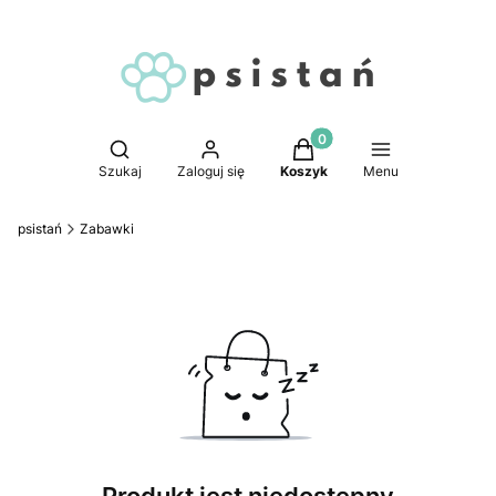
Produkty w koszyku: 0. 
Otwórz wyszukiwarkę
Szukaj
Zaloguj się
Koszyk
Menu
psistań
Zabawki