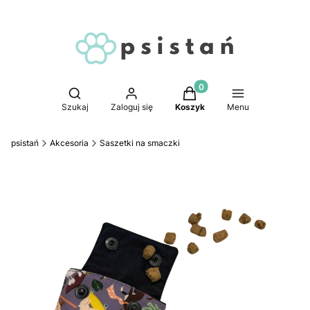
Produkty w koszyku: 0. 
Otwórz wyszukiwarkę
Szukaj
Zaloguj się
Koszyk
Menu
psistań
Akcesoria
Saszetki na smaczki