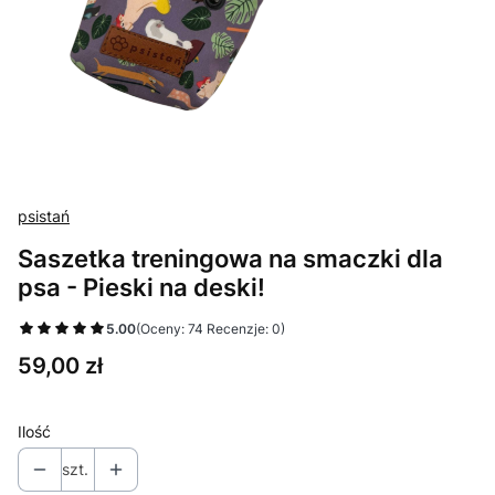
psistań
Saszetka treningowa na smaczki dla
psa - Pieski na deski!
5.00
(Oceny: 74 Recenzje: 0)
Cena
59,00 zł
Ilość
szt.