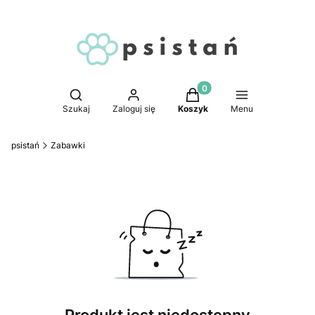
Produkty w koszyku: 0. 
Otwórz wyszukiwarkę
Szukaj
Zaloguj się
Koszyk
Menu
psistań
Zabawki