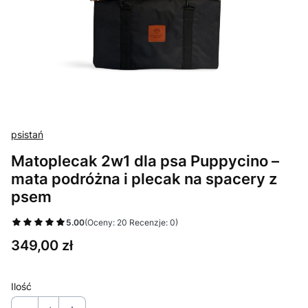
psistań
Matoplecak 2w1 dla psa Puppycino –
mata podróżna i plecak na spacery z
psem
5.00
(Oceny: 20 Recenzje: 0)
Cena
349,00 zł
Ilość