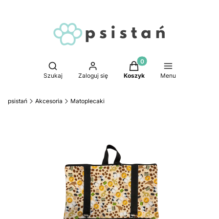
Produkty w koszyku: 0. 
Otwórz wyszukiwarkę
Szukaj
Zaloguj się
Koszyk
Menu
psistań
Akcesoria
Matoplecaki