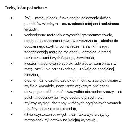
Cechy, które pokochasz:
2w1 – mata i plecak: funkcjonalne połączenie dwóch
produktów w jednym – oszczędność miejsca i maksimum
wygody,
wodoodporne materiały o wysokiej gramaturze: trwałe,
odporne na przetarcia i łatwe w czyszczeniu – idealne do
codziennego użytku, ochraniacze na zamki i rzepy:
zabezpieczają matę po rozłożeniu, chroniąc ją przed
uszkodzeniami i wydłużając jej żywotność,
kieszeń na schowanie szelek: gdy plecak zamieniasz w
matę, szelki nie przeszkadzają – znikają do specjalnej
kieszeni,
ergonomiczne szelki: szerokie i miękkie, zaprojektowane z
myślą o wygodzie, nawet przy większym obciążeniu,
duża pojemność: zmieści wszystkie niezbędne rzeczy – od
psich akcesoriów po Twoje osobiste przedmioty,
stylowy wygląd: dostępny w różnych oryginalnych wzorach
– każdy znajdzie coś dla siebie,
łatwe czyszczenie: wilgotna szmatka wystarczy, by
matoplecak był gotowy na kolejną wyprawę.