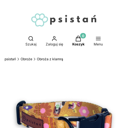
Produkty w koszyku: 0. 
Otwórz wyszukiwarkę
Szukaj
Zaloguj się
Koszyk
Menu
psistań
Obroże
Obroża z klamrą