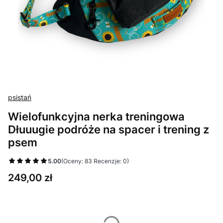
psistań
Wielofunkcyjna nerka treningowa
Dłuuugie podróże na spacer i trening z
psem
5.00
(Oceny: 83 Recenzje: 0)
Cena
249,00 zł
Wybierz wariant produktu:
Poszczególne warianty mogą różnić się ceną