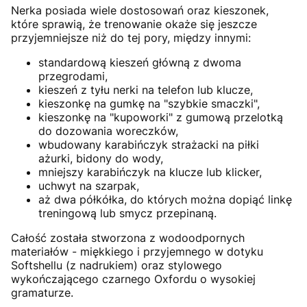
Nerka posiada wiele dostosowań oraz kieszonek,
które sprawią, że trenowanie okaże się jeszcze
przyjemniejsze niż do tej pory, między innymi:
standardową kieszeń główną z dwoma
przegrodami,
kieszeń z tyłu nerki na telefon lub klucze,
kieszonkę na gumkę na "szybkie smaczki",
kieszonkę na "kupoworki" z gumową przelotką
do dozowania woreczków,
wbudowany karabińczyk strażacki na piłki
ażurki, bidony do wody,
mniejszy karabińczyk na klucze lub klicker,
uchwyt na szarpak,
aż dwa półkółka, do których można dopiąć linkę
treningową lub smycz przepinaną.
Całość została stworzona z wodoodpornych
materiałów - miękkiego i przyjemnego w dotyku
Softshellu (z nadrukiem) oraz stylowego
wykończającego czarnego Oxfordu o wysokiej
gramaturze.