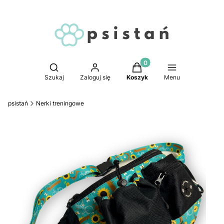
Produkty w koszyku: 0. 
Otwórz wyszukiwarkę
Szukaj
Zaloguj się
Koszyk
Menu
psistań
Nerki treningowe