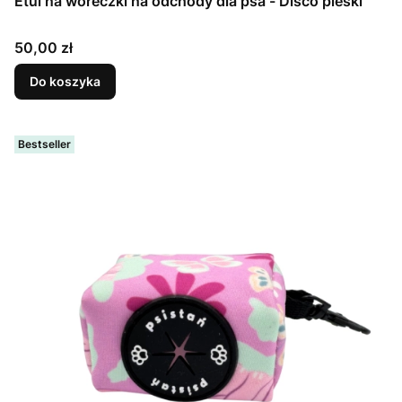
Etui na woreczki na odchody dla psa - Disco pieski
Cena
50,00 zł
Do koszyka
Bestseller