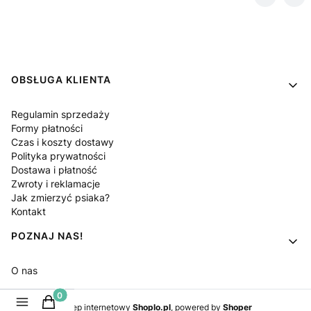
Linki w stopce
OBSŁUGA KLIENTA
Regulamin sprzedaży
Formy płatności
Czas i koszty dostawy
Polityka prywatności
Dostawa i płatność
Zwroty i reklamacje
Jak zmierzyć psiaka?
Kontakt
POZNAJ NAS!
O nas
Produkty w koszyku: 0. Zobacz szczegóły
Sklep internetowy
Shoplo.pl
, powered by
Shoper