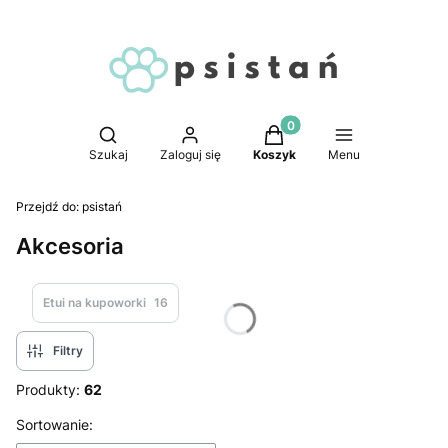
Produkty w koszyku: 0. 
Otwórz wyszukiwarkę
Szukaj
Zaloguj się
Koszyk
Menu
Przejdź do:
psistań
Akcesoria
Etui na kupoworki
16
Filtry
Produkty:
62
Lista produktów
Sortowanie: